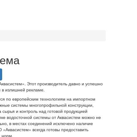
тема
квасистем». Этот производитель давно и успешно
я в излишней рекламе.
тся по европейским технологиям на импортном
ежные системы многопрофильной конструкции,
а сырья и контроль над готовой продукцией
пке водосточной системы от Аквасистем можно не
льно, в местах соединений исключено наличие
О «Аквасистем» всегда готовы предоставить
 норм.