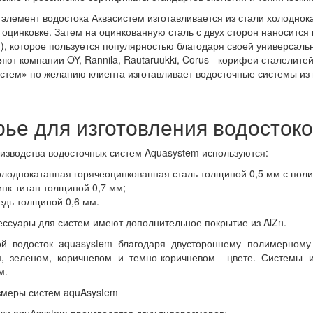
элемент водостока Аквасистем изготавливается из стали холоднок
 оцинковке. Затем на оцинкованную сталь с двух сторон наносится
), которое пользуется популярностью благодаря своей универсаль
яют компании OY, Rannila, Rautaruukki, Corus - корифеи сталелите
стем» по желанию клиента изготавливает водосточные системы из 
ье для изготовления водосток
изводства водосточных систем Aquasystem используются:
олоднокатанная горячеоцинкованная сталь толщиной 0,5 мм с пол
инк-титан толщиной 0,7 мм;
едь толщиной 0,6 мм.
ессуары для систем имеют дополнительное покрытие из AlZn.
ой водосток aquasystem благодаря двустороннему полимерном
м, зеленом, коричневом и темно-коричневом цвете. Системы 
м.
змеры систем aquAsystem