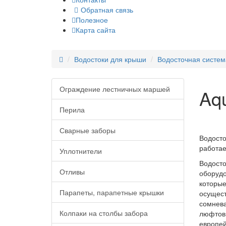
Обратная связь
Полезное
Карта сайта
Водостоки для крыши
Водосточная систем
Ограждение лестничных маршей
Aq
Перила
Сварные заборы
Водосто
работае
Уплотнители
Водосто
Отливы
оборудо
которые
Парапеты, парапетные крышки
осущест
сомнева
Колпаки на столбы забора
люфтов 
европей