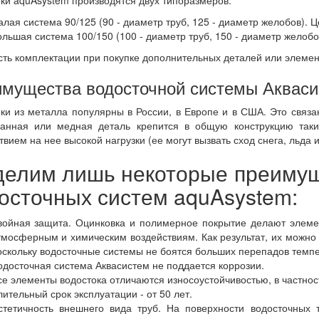
ки aquAsystem производятся двух типоразмеров:
алая система 90/125 (90 - диаметр труб, 125 - диаметр желобов). Ц
ольшая система 100/150 (100 - диаметр труб, 150 - диаметр желобов
ть комплектации при покупке дополнительных деталей или элемен
мущества водосточной системы Аквас
ки из металла популярны в России, в Европе и в США. Это связа
ванная или медная деталь крепится в общую конструкцию так
твием на нее высокой нагрузки (ее могут вызвать сход снега, льда
елим лишь некоторые преимущ
осточных систем aquAsystem:
войная защита. Оцинковка и полимерное покрытие делают элеме
тмосферным и химическим воздействиям. Как результат, их можно 
оскольку водосточные системы не боятся больших перепадов темпе
одосточная система Аквасистем не поддается коррозии.
се элементы водостока отличаются износоустойчивостью, в частнос
лительный срок эксплуатации - от 50 лет.
стетичность внешнего вида труб. На поверхности водосточных 