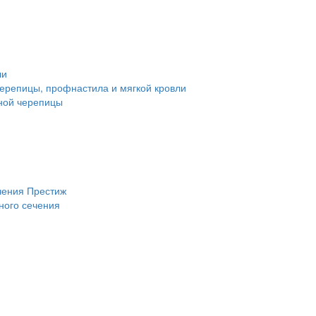
ли
ерепицы, профнастила и мягкой кровли
ной черепицы
чения Престиж
ного сечения