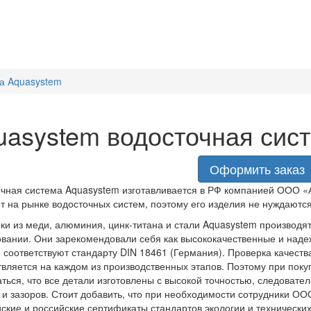
а Aquasystem
uasystem водосточная сис
Оформить заказ
чная система Aquasystem изготавливается в РФ компанией ООО «А
т на рынке водосточных систем, поэтому его изделия не нуждаютс
ки из меди, алюминия, цинк-титана и стали Aquasystem производя
вании. Они зарекомендовали себя как высококачественные и над
 соответствуют стандарту DIN 18461 (Германия). Проверка качеств
вляется на каждом из производственных этапов. Поэтому при поку
ться, что все детали изготовлены с высокой точностью, следовате
и зазоров. Стоит добавить, что при необходимости сотрудники ОО
ские и российские сертификаты стандартов экологии и технических