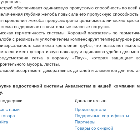
нутренние.
аструб обеспечивает одинаковую пропускную способность по всей 
величенная глубина желоба повысила его пропускную способность 
ля крепления желоба предусмотрены цельнометаллические крюки 
истема выдерживает значительные силовые нагрузки.
ысокая герметичность системы. Хороший показатель по герметичн
елоба с резиновым уплотнителем компенсирует температурное ра
ниверсальность комплекта крепления трубы, что позволяет использ
омплект имеет декоративную накладку и одинаково удобен для мон
редусмотрена сетка в воронку «Паук», которая защищает в
троительного мусора, листвы.
ольшой ассортимент декоративных деталей и элементов для неста
купке водосточной системы Аквасистем в нашей компании 
у.
 поддержки
Дополнительно
ся с нами
Производители
 товара
Подарочные сертификаты
айта
Партнёры
Товары со скидкой