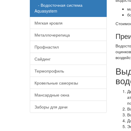
Водосто
- Водосточная система
м
Aquasystem
б
Мягкая кровля
Стоимос
Преи
Металлочерепица
Водосто
Профнастил
оцинко
воздейс
Сайдинг
Выд
Термопрофиль
вод
Кровельные саморезы
Д
Мансардные окна
а
п
Заборы для дачи
В
В
Д
Э