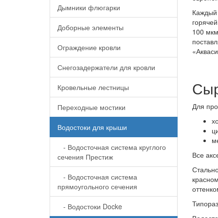
Дымники флюгарки
Каждый 
горячей
Доборные элементы
100 мкм
поставл
Ограждение кровли
«Акваси
Снегозадержатели для кровли
Сыр
Кровельные лестницы
Для про
Переходные мостики
х
Водостоки для крыши
ц
м
- Водосточная система круглого
Все акс
сечения Престиж
Стальн
- Водосточная система
красно
прямоугольного сечения
оттенко
Типора
- Водостоки Docke