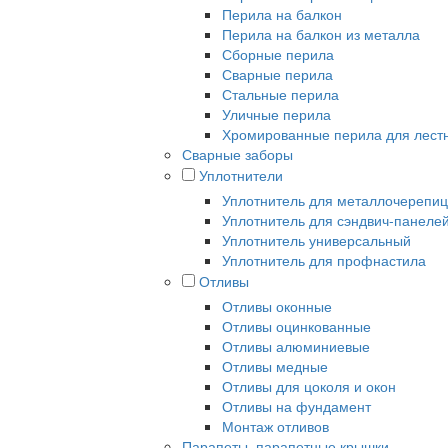
Перила на балкон
Перила на балкон из металла
Сборные перила
Сварные перила
Стальные перила
Уличные перила
Хромированные перила для лест
Сварные заборы
Уплотнители
Уплотнитель для металлочерепи
Уплотнитель для сэндвич-панеле
Уплотнитель универсальный
Уплотнитель для профнастила
Отливы
Отливы оконные
Отливы оцинкованные
Отливы алюминиевые
Отливы медные
Отливы для цоколя и окон
Отливы на фундамент
Монтаж отливов
Парапеты, парапетные крышки