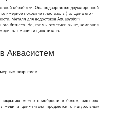
атаной обработки. Она подвергается двухсторонней
 полимерное покрытие пластизоль (толщина его -
ности. Металл для водостоков Aquasystem
йного бизнеса. Но, как мы отметили выше, компания
меди, алюминия и цинк-титана.
ов Аквасистем
имерным покрытием;
у покрытию можно приобрести в белом, вишнево-
из меди и цинк-титана продаются с натуральным