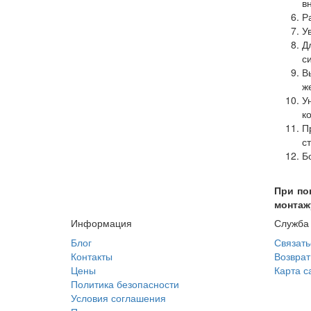
в
Р
У
Д
с
В
ж
У
к
П
с
Б
При по
монтаж
Информация
Служба
Блог
Связать
Контакты
Возврат
Цены
Карта с
Политика безопасности
Условия соглашения